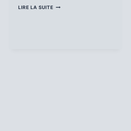
CHAUFFE-
LIRE LA SUITE
EAU
À
BOIS,
ASTUCE.